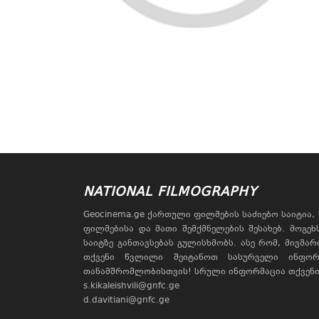
NATIONAL FILMOGRAPHY
Geocinema.ge ქართული ფილმების საძიებო საიტია
ფილმებისა და მათი შემქმნელების შესახებ. მოგე
საიტზე განთავსებას გულისხმობს. ასე რომ, მივმა
თქვენი წვლილი შეიტანოთ სასურველი ინფორ
თანამშრომლობისთვის! სრული ინფორმაცია თქვენი 
s.kikaleishvili@gnfc.ge
d.davitiani@gnfc.ge