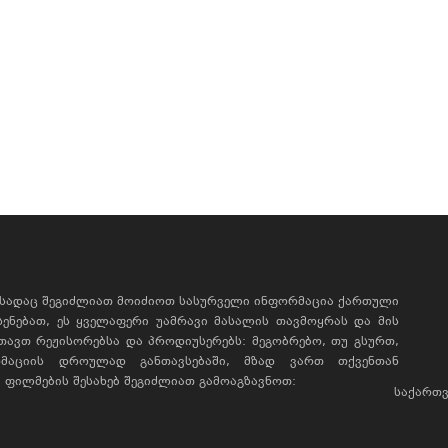
, სადაც შეგიძლიათ მოიძიოთ სასურველი ინფორმაცია ქართული
ხსენებათ, ეს ყველაფერი უამრავი მასალის თავმოყრას და მის
რთავთ რეჟისორებსა და პროდიუსერებს: მეგობრებო, თუ გსურთ,
მაციის დროულად განთავსებაში, მზად ვართ თქვენთან
ფილმების შესახებ შეგიძლიათ გამოაგზავნოთ:
საქართვ