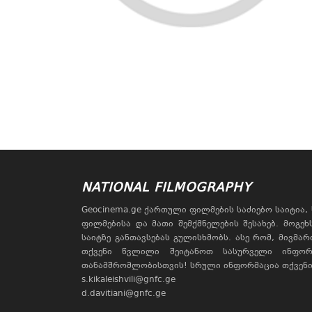
NATIONAL FILMOGRAPHY
Geocinema.ge ქართული ფილმების საძიებო საიტია
ფილმებისა და მათი შემქმნელების შესახებ. მოგე
საიტზე განთავსებას გულისხმობს. ასე რომ, მივმა
თქვენი წვლილი შეიტანოთ სასურველი ინფორ
თანამშრომლობისთვის! სრული ინფორმაცია თქვენი 
s.kikaleishvili@gnfc.ge
d.davitiani@gnfc.ge