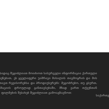
, სადაც შეგიძლიათ მოიძიოთ სასურველი ინფორმაცია ქართული
ხსენებათ, ეს ყველაფერი უამრავი მასალის თავმოყრას და მის
რთავთ რეჟისორებსა და პროდიუსერებს: მეგობრებო, თუ გსურთ,
მაციის დროულად განთავსებაში, მზად ვართ თქვენთან
ფილმების შესახებ შეგიძლიათ გამოაგზავნოთ:
საქართვ