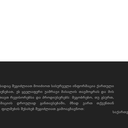
, სადაც შეგიძლიათ მოიძიოთ სასურველი ინფორმაცია ქართული
ხსენებათ, ეს ყველაფერი უამრავი მასალის თავმოყრას და მის
რთავთ რეჟისორებსა და პროდიუსერებს: მეგობრებო, თუ გსურთ,
მაციის დროულად განთავსებაში, მზად ვართ თქვენთან
ფილმების შესახებ შეგიძლიათ გამოაგზავნოთ:
საქართვ