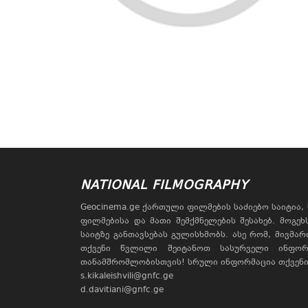
NATIONAL FILMOGRAPHY
Geocinema.ge ქართული ფილმების საძიებო საიტია
ფილმებისა და მათი შემქმნელების შესახებ. მოგე
საიტზე განთავსებას გულისხმობს. ასე რომ, მივმა
თქვენი წვლილი შეიტანოთ სასურველი ინფორ
თანამშრომლობისთვის! სრული ინფორმაცია თქვენი 
s.kikaleishvili@gnfc.ge
d.davitiani@gnfc.ge