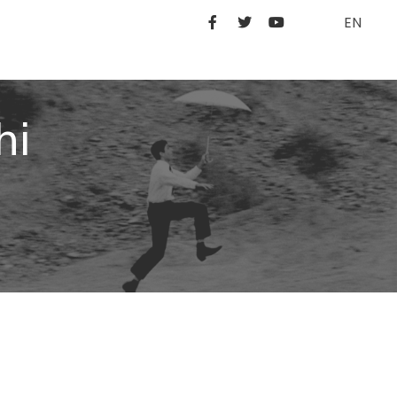
EN
hi