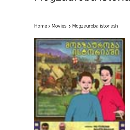
Home
Movies
Mogzauroba istoriashi