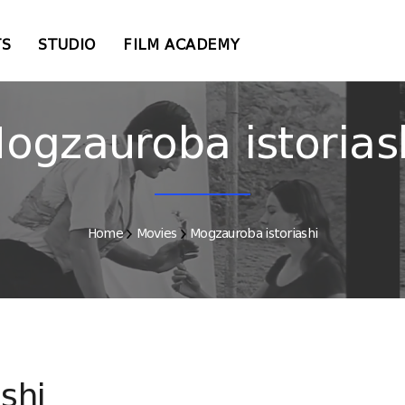
TS
STUDIO
FILM ACADEMY
ogzauroba istorias
Home
Movies
Mogzauroba istoriashi
shi