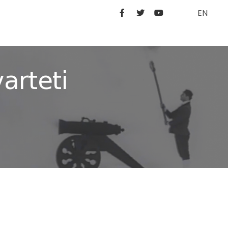
EN
arteti