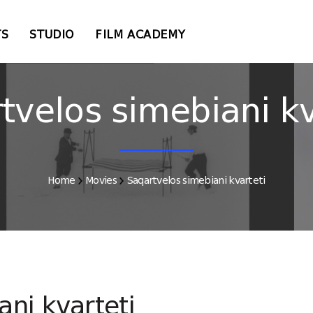
TS
STUDIO
FILM ACADEMY
tvelos simebiani kv
Home
Movies
Saqartvelos simebiani kvarteti
ani kvarteti