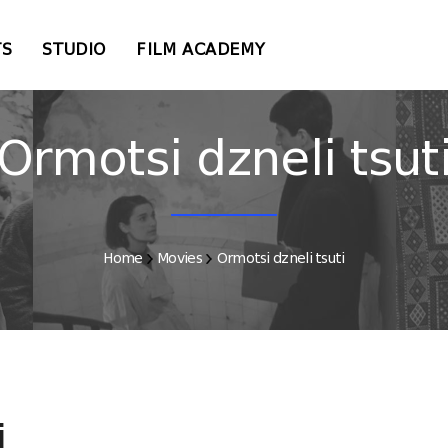
TS
STUDIO
FILM ACADEMY
Ormotsi dzneli tsut
Home
Movies
Ormotsi dzneli tsuti
i