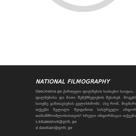
NATIONAL FILMOGRAPHY
Geocinema.ge ქართული ფილმების საძიებო საიტია
ფილმებისა და მათი შემქმნელების შესახებ. მოგე
საიტზე განთავსებას გულისხმობს. ასე რომ, მივმა
თქვენი წვლილი შეიტანოთ სასურველი ინფორ
თანამშრომლობისთვის! სრული ინფორმაცია თქვენი 
s.kikaleishvili@gnfc.ge
d.davitiani@gnfc.ge