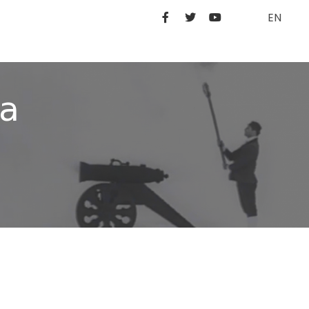
EN
ia