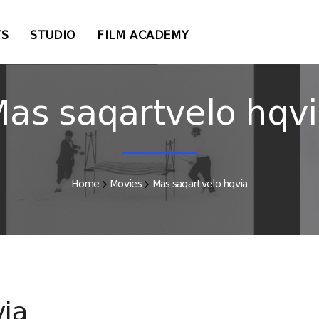
TS
STUDIO
FILM ACADEMY
as saqartvelo hqv
Home
Movies
Mas saqartvelo hqvia
via