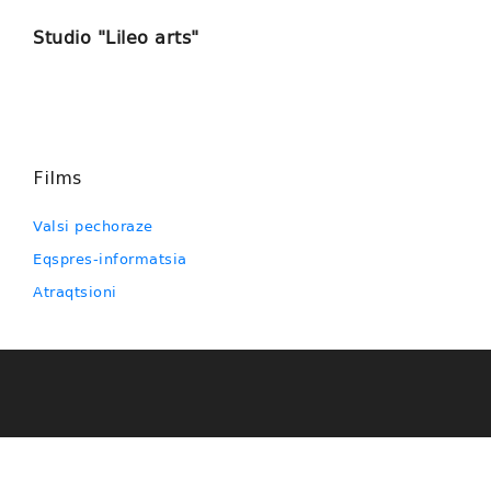
Studio "Lileo arts"
Films
Valsi pechoraze
Eqspres-informatsia
Atraqtsioni
NATIONAL FILMOGRAPHY
Geocinema.ge ქართული ფილმების საძიებო საიტია, სადაც
შეგიძლიათ მოიძიოთ სასურველი ინფორმაცია ქართული
ფილმებისა და მათი შემქმნელების შესახებ. მოგეხსენებათ, ეს