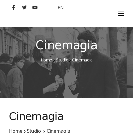
EN
MOVIES
ARTISTS
Cinemagia
STUDIO
Home
Studio
Cinemagia
FILM ACADEMY
Cinemagia
Home
Studio
Cinemagia