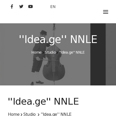
EN
MOVIES
ARTISTS
''Idea.ge'' NNLE
STUDIO
Home
Studio
''Idea.ge'' NNLE
FILM ACADEMY
''Idea.ge'' NNLE
Home
Studio
''Idea.ge'' NNLE